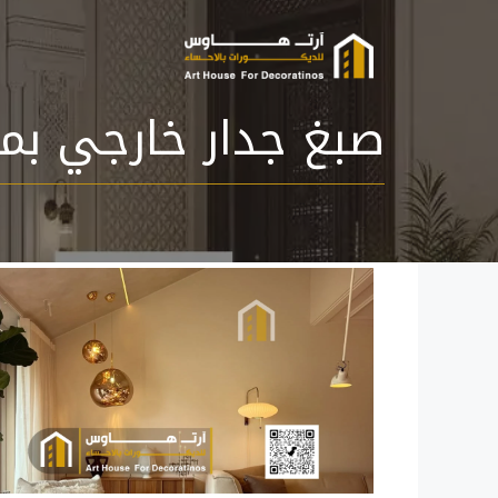
نتقل
لى
لمحتوى
صبغ جدار خارجي بم