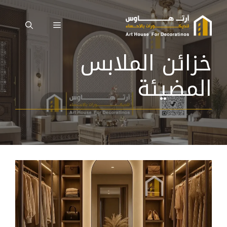
نتقل
لى
القائمة
لمحتوى
خزائن الملابس
المضيئة