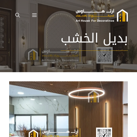
نتقل
لى
القائمة
لمحتوى
بديل الخشب