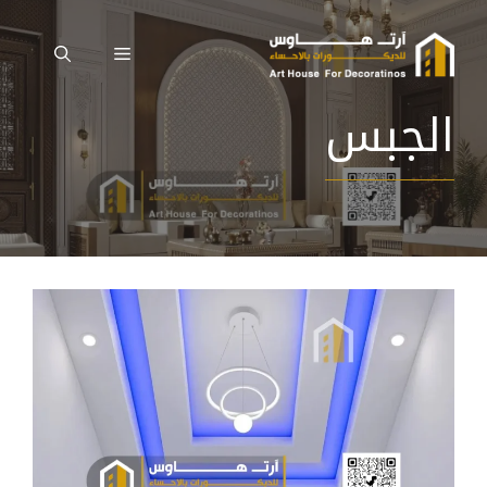
نتقل
لى
القائمة
لمحتوى
الجبس