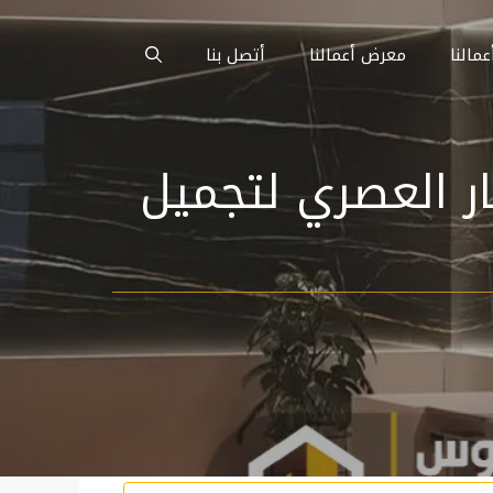
عمالنا
معرض أعمالنا
أتصل بنا
 في الاحساء 0511382940 الخيار العصري لتجميل