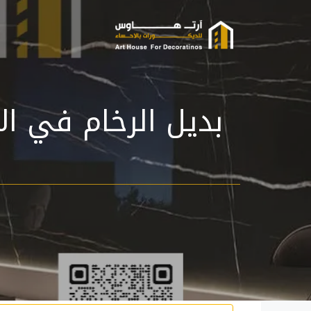
نتقل
لى
لمحتوى