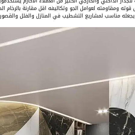
لجدار الداخلي والخارجي الكثير من العملاء الاكارم يستخدمو
قوته ومقاومته لعوامل الجو وتكاليفه اقل مقارنة بالرخام ا
 يجعله مناسب لمشاريع التشطيب في المنازل والفلل والقصور